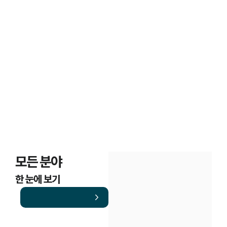
고객후기
조세범처벌법·조세불복

의뢰인 경험담
모든 분야
한 눈에 보기