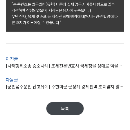
"본 콘텐츠는 법무법인(유한) 대륜의 실제 업무 사례를 바탕으로 일부
각색하여 작성되었으며, 저작권은 당사에 귀속됩니다.
그룹소개
무단 전재, 복제 및 배포 등 저작권 침해 행위에 대해서는 관련 법령에 따
른 조치가 이루어질 수 있습니다."
그룹소개
대륜의 강점
오시는 길
글로벌 파트너 로펌
고객의 소리
통합검색
이전글
AI대륜
[사해행위소송 승소사례] 조세전문변호사 국세청을 상대로 억울한 억대 세금 납부 막아
업무사례
다음글
[군인음주운전 선고유예] 주한미군 군징계 강제전역 조치받지 않도록 선처받아낸 음주운전변호사
주요 업무사례
사례분석/최신동향
법률정보
법률지식인
목록
고객후기