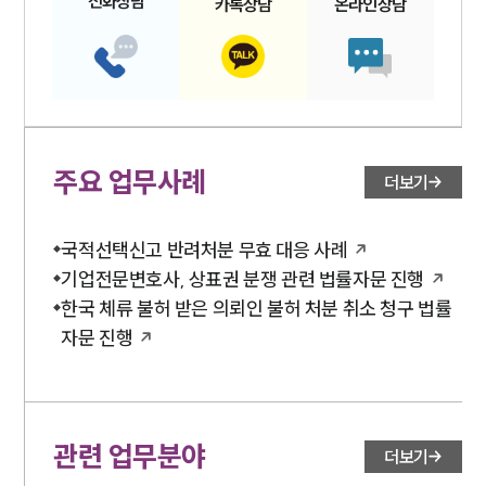
전화
상담
카톡
상담
온라인
상담
고객의 소리
통합검색
AI대륜
업무사례
주요 업무사례
주요 업무사례
더보기
사례분석/최신동향
법률정보
법률지식인
국적선택신고 반려처분 무효 대응 사례
고객후기
기업전문변호사, 상표권 분쟁 관련 법률자문 진행
한국 체류 불허 받은 의뢰인 불허 처분 취소 청구 법률
업무분야
자문 진행
국제조세·관세그룹 업무
전체
관련 업무분야
더보기
구성원 소개