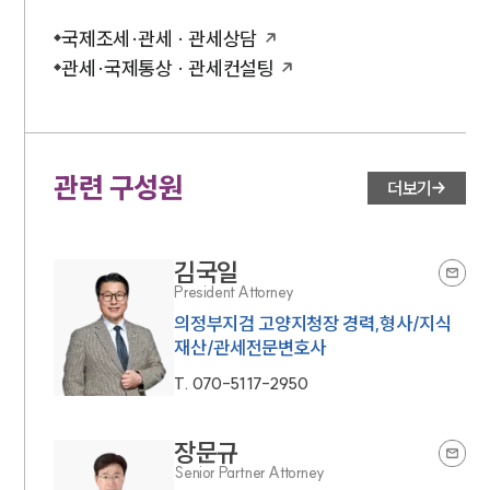
조세전문변호사
국제조세·관세 · 관세상담
관세·국제통상 · 관세컨설팅
소식/자료
언론보도
공지사항
관련 구성원
더보기
법률 블로그
법률서식
뉴스레터/브로슈어
세미나
김국일
President Attorney
의정부지검 고양지청장 경력,형사/지식
대륜법률상담예약
재산/관세전문변호사
대륜법률상담예약
T.
070-5117-2950
장문규
Senior Partner Attorney