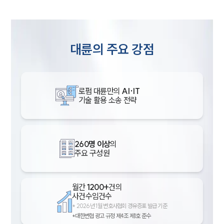
대륜의 주요 강점
로펌 대륜만의
AI·IT
기술 활용 소송 전략
260명 이상
의
주요 구성원
월간
1200+
건의
사건수임건수
*
2026년 1월 변호사협회 경유증표 발급 기준
*대한변협 광고 규정 제4조 제1호 준수