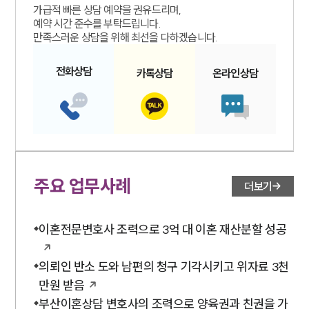
가급적 빠른 상담 예약을 권유드리며,
글로벌 파트너 로펌
예약 시간 준수를 부탁드립니다.
고객의 소리
만족스러운 상담을 위해 최선을 다하겠습니다.
통합검색
AI대륜
전화
상담
카톡
상담
온라인
상담
업무사례
주요 업무사례
사례분석/최신동향
법률정보
법률지식인
고객후기
주요 업무사례
더보기
업무분야
이혼전문변호사 조력으로 3억 대 이혼 재산분할 성공
국제조세·관세그룹 업무
의뢰인 반소 도와 남편의 청구 기각시키고 위자료 3천
전체
만원 받음
부산이혼상담 변호사의 조력으로 양육권과 친권을 가