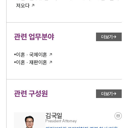
구성원 소개
져오다
조세전문변호사
소식/자료
관련 업무분야
더보기
언론보도
공지사항
이혼 · 국제이혼
법률 블로그
법률서식
이혼 · 재판이혼
뉴스레터/브로슈어
세미나
대륜법률상담예약
관련 구성원
더보기
대륜법률상담예약
김국일
President Attorney