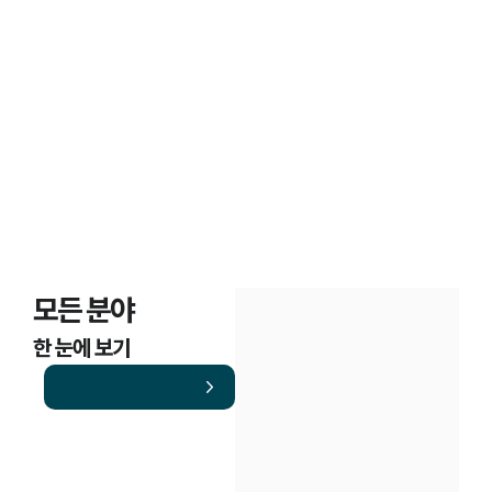
조세범처벌법·조세불복

의뢰인 경험담
모든 분야
한 눈에 보기