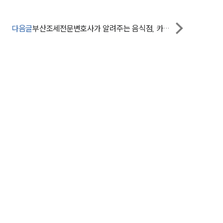
그룹소개
다음글
부산조세전문변호사가 알려주는 음식점, 카페 창업을 준비하고 있다면
대륜의 강점
오시는 길
글로벌 파트너 로펌
고객의 소리
통합검색
AI대륜
업무사례
주요 업무사례
사례분석/최신동향