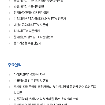
중소기업청 비즈니스지원단 수출상담위원
방위사업청 수출심의위원
전략물자관리원 CP 평가위원
기획재정부 FTA 국내대책본부 FTA 전문가
대한상공회의소 FTA 자문역
성남시 FTA 자문위원
한국원산지정보원 FTA 컨설턴트
중소기업청 수출전문가
주요실적
아마존 코리아 일본팀 자문
수출입신고 업무 진행 및 총괄
관세법, 대외무역법, 외환거래법, 부가가치세법 등 관세 관련 요건 검토
및 자문
인천공항 내 보세창고 및 보세화물 통관, 운송관리 수행