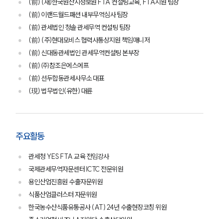
(前) (재)한국원산지정보원 FTA 컨설팅교육, FTA지원 팀장
(前) 이랜드월드패션 내부무역심사 팀장
(前) 관세법인 청솔 관세무역 컨설팅 팀장
(前) (주)현대모비스 협력사통상지원 책임매니저
(前) 신대동관세법인 관세무역컨설팅 본부장
(前) ㈜참조은에스에프
(前) 선두합동관세사무소 대표
(現) 법무법인(유한) 대륜
주요활동
관세청 YES FTA 교육 전임강사
국제관세무역자문센터 ICTC 전문위원
용인산업진흥원 수출자문위원
식품산업클러스터 자문위원
한국농수산식품유통공사 (AT) 24년 수출현장코칭 위원