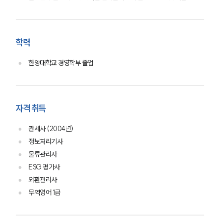
사례분석/최신동향
법률정보
법률지식인
고객후기
학력
업무분야
한양대학교 경영학부 졸업
국제조세·관세그룹 업무
전체
자격 취득
구성원 소개
관세사 (2004년)
정보처리기사
조세전문변호사
물류관리사
ESG 평가사
소식/자료
외환관리사
무역영어 1급
언론보도
공지사항