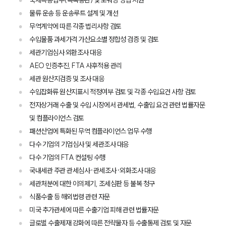
국제특송업무(목록통관) 및 포워딩 영업 지원
물류 운송 등 운송루트 설계 및 개선
무역계약에 따른 각종 법리사항 검토
수입물품 과세가격 가산요소별 정합성 검증 및 검토
세관기업심사 외환조사 대응
AEO 인증추진, FTA 사후적용 관리
세관 원산지검증 및 조사 대응
그룹소개
수입잡화류 원산지표시 적정여부 검토 및 각종 수입요건 사항 검토
전자상거래 수출 및 수입 시장에서 관세법, 수출입 요건 관련 법률자문
그룹소개
대륜의 강점
및 컴플라이언스 검토
오시는 길
패션산업에 특화된 무역 컴플라이언스 업무 수행
글로벌 파트너 로펌
다수 기업의 기업심사 및 세관조사 대응
고객의 소리
통합검색
다수 기업의 FTA 컨설팅 수행
AI대륜
국내세관 주관 관세심사·관세조사·외화조사 대응
세관처분에 대한 이의제기, 조세심판 등 불복 청구
업무사례
식품수출 등 해외법령 관련 자문
미국 추가관세에 따른 수출기업 피해 관련 법률자문
주요 업무사례
글로벌 수출제재 강화에 따른 전략물자 등 수출통제 검토 및 자문