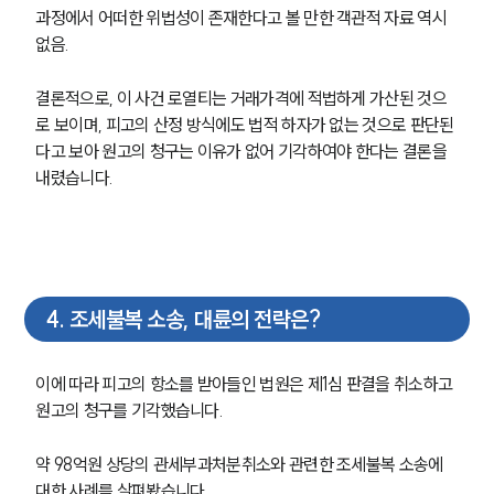
과정에서 어떠한 위법성이 존재한다고 볼 만한 객관적 자료 역시 
통합검색
AI대륜
없음.
결론적으로, 이 사건 로열티는 거래가격에 적법하게 가산된 것으
업무사례
로 보이며, 피고의 산정 방식에도 법적 하자가 없는 것으로 판단된
다고 보아 원고의 청구는 이유가 없어 기각하여야 한다는 결론을 
주요 업무사례
사례분석/최신동향
내렸습니다.
법률정보
법률지식인
고객후기
업무분야
4
.
조세불복 소송, 대륜의 전략은?
국제조세·관세그룹 업무
전체
이에 따라 피고의 항소를 받아들인 법원은 제1심 판결을 취소하고 
원고의 청구를 기각했습니다.
구성원 소개
약 98억원 상당의 관세부과처분취소와 관련한 조세불복 소송에 
대한 사례를 살펴봤습니다. 