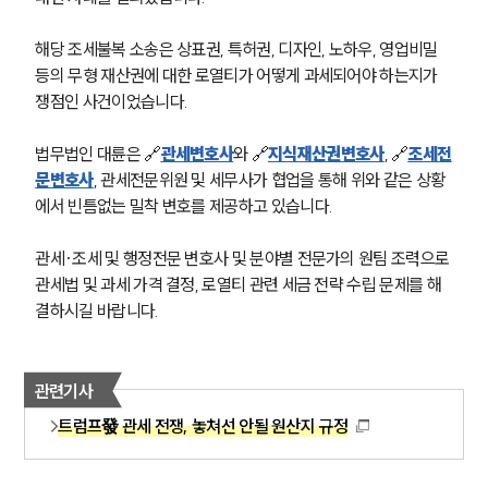
조세전문변호사
해당 조세불복 소송은 상표권, 특허권, 디자인, 노하우, 영업비밀 
등의 무형 재산권에 대한 로열티가 어떻게 과세되어야 하는지가 
소식/자료
쟁점인 사건이었습니다. 
언론보도
공지사항
법무법인 대륜은 🔗
관세변호사
와 🔗
지식재산권변호사
, 🔗
조세전
법률 블로그
문변호사
, 관세전문위원 및 세무사가 협업을 통해 위와 같은 상황
법률서식
에서 빈틈없는 밀착 변호를 제공하고 있습니다. 
뉴스레터/브로슈어
세미나
관세·조세 및 행정전문 변호사 및 분야별 전문가의 원팀 조력으로 
관세법 및 과세 가격 결정, 로열티 관련 세금 전략 수립 문제를 해
대륜법률상담예약
결하시길 바랍니다. 
대륜법률상담예약
관련기사
트럼프發 관세 전쟁, 놓쳐선 안될 원산지 규정