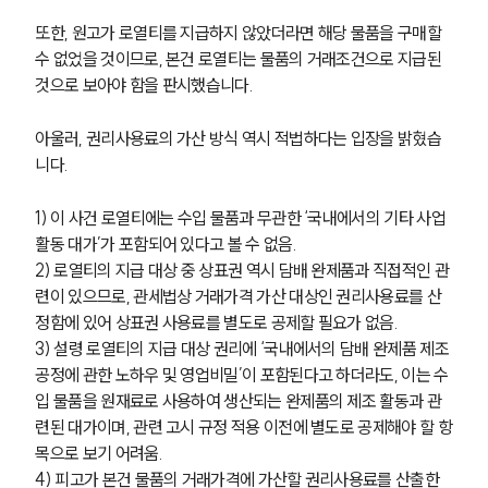
또한, 원고가 로열티를 지급하지 않았더라면 해당 물품을 구매할 
수 없었을 것이므로, 본건 로열티는 물품의 거래조건으로 지급된 
것으로 보아야 함을 판시했습니다.
아울러, 권리사용료의 가산 방식 역시 적법하다는 입장을 밝혔습
니다.
1) 이 사건 로열티에는 수입 물품과 무관한 ‘국내에서의 기타 사업 
활동 대가’가 포함되어 있다고 볼 수 없음.
2) 로열티의 지급 대상 중 상표권 역시 담배 완제품과 직접적인 관
련이 있으므로, 관세법상 거래가격 가산 대상인 권리사용료를 산
정함에 있어 상표권 사용료를 별도로 공제할 필요가 없음.
3) 설령 로열티의 지급 대상 권리에 ‘국내에서의 담배 완제품 제조 
그룹소개
공정에 관한 노하우 및 영업비밀’이 포함된다고 하더라도, 이는 수
그룹소개
입 물품을 원재료로 사용하여 생산되는 완제품의 제조 활동과 관
대륜의 강점
련된 대가이며, 관련 고시 규정 적용 이전에 별도로 공제해야 할 항
오시는 길
목으로 보기 어려움. 
글로벌 파트너 로펌
4) 피고가 본건 물품의 거래가격에 가산할 권리사용료를 산출한 
고객의 소리