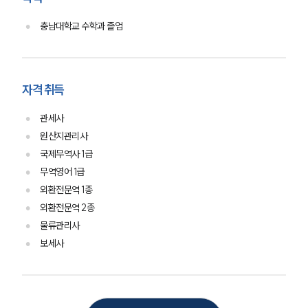
오시는 길
글로벌 파트너 로펌
충남대학교 수학과 졸업
고객의 소리
통합검색
AI대륜
자격 취득
업무사례
관세사
주요 업무사례
원산지관리사
사례분석/최신동향
국제무역사 1급
법률정보
법률지식인
무역영어 1급
고객후기
외환전문역 1종
외환전문역 2종
물류관리사
업무분야
보세사
국제조세·관세그룹 업무
전체