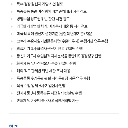
특수 철강 원산지 기망 사건 검토
특송물품 통관 미진행에 따른 손해배상 사건 검토
병행수입 상표권 위반 관련 사건 검토
외국환거래법 환치기, 비거주자 대출 등 사건 검토
미국 비특혜 원산지 결정기준(실질적 변형기준) 자문
코트라 수출지원기반활용사업(수출바우처) 수행기관 업무 수행
의료기기 S사 협력사 원산지 관리 컨설팅 수행
통신기기 T사 수입실적 자체분석을 통한 HS 경정청구 진행
화학제품 N사 전략물자 수출 컨설팅 수행
해외 직구 관세법 위반 세관 조사 대응
특송물품 수입통관 관련 자체통관장 자문 업무 수행
육류 수입 업체 H사 기업심사 진행
전자제품 J사 품목분류 사전심사 컨설팅 수행
반도체 및 가전제품 S사 외국환거래법 자문
그룹소개
그룹소개
대륜의 강점
학력