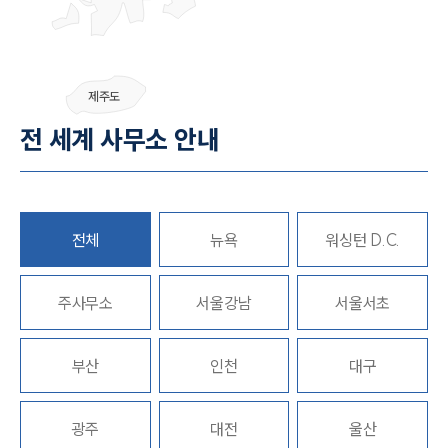
그룹소개
제주도
그룹소개
전 세계 사무소 안내
대륜의 강점
오시는 길
글로벌 파트너 로펌
고객의 소리
통합검색
전체
뉴욕
워싱턴 D.C.
AI대륜
주사무소
업무사례
서울강남
서울서초
주요 업무사례
부산
인천
대구
사례분석/최신동향
법률정보
법률지식인
고객후기
광주
대전
울산