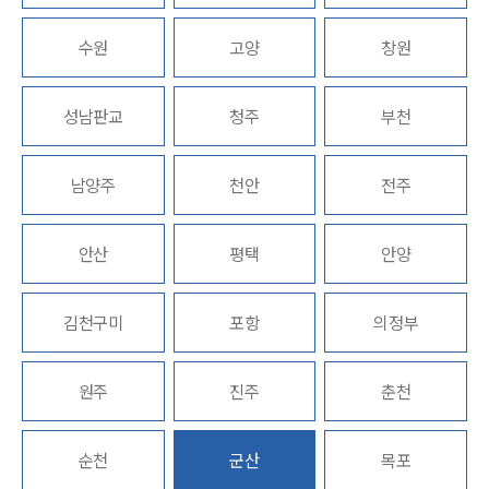
업무분야
수원
고양
창원
국제조세·관세그룹 업무
성남판교
청주
부천
전체
남양주
천안
전주
구성원 소개
조세전문변호사
안산
평택
안양
소식/자료
김천구미
포항
의정부
언론보도
공지사항
원주
진주
춘천
법률 블로그
법률서식
뉴스레터/브로슈어
순천
군산
목포
세미나