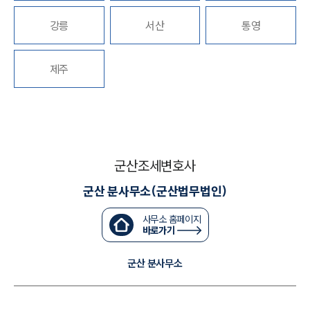
강릉
서산
통영
대륜법률상담예약
대륜법률상담예약
제주
군산조세변호사
군산 분사무소(군산법무법인)
사무소 홈페이지
바로가기
군산 분사무소