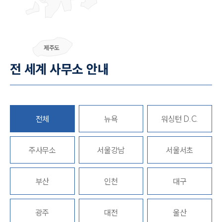
그룹소개
제주도
전 세계 사무소 안내
그룹소개
대륜의 강점
오시는 길
글로벌 파트너 로펌
고객의 소리
통합검색
전체
뉴욕
워싱턴 D.C.
AI대륜
주사무소
서울강남
서울서초
업무사례
주요 업무사례
부산
인천
대구
사례분석/최신동향
법률정보
법률지식인
광주
대전
울산
고객후기