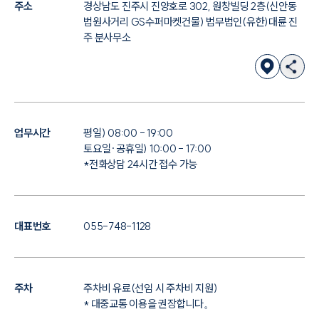
주소
경상남도 진주시 진양호로 302, 원창빌딩 2층(신안동
법원사거리 GS수퍼마켓건물) 법무법인(유한)대륜 진
주 분사무소
업무시간
평일) 08:00 - 19:00
토요일·공휴일) 10:00 - 17:00
*전화상담 24시간 접수 가능
대표번호
055-748-1128
주차
주차비 유료(선임 시 주차비 지원)
* 대중교통 이용을 권장합니다。