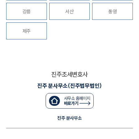
강릉
서산
통영
대륜법률상담예약
대륜법률상담예약
제주
진주조세변호사
진주 분사무소(진주법무법인)
사무소 홈페이지
바로가기
진주 분사무소