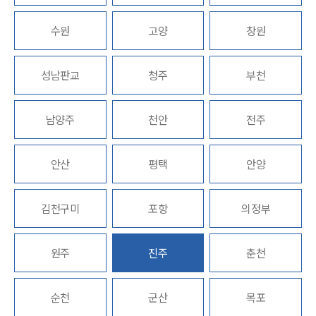
수원
고양
창원
업무분야
국제조세·관세그룹 업무
성남판교
청주
부천
전체
남양주
천안
전주
구성원 소개
조세전문변호사
안산
평택
안양
소식/자료
김천구미
포항
의정부
언론보도
공지사항
원주
진주
춘천
법률 블로그
법률서식
뉴스레터/브로슈어
순천
군산
목포
세미나