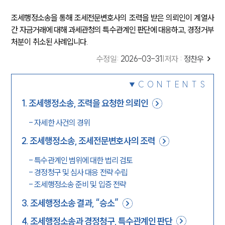
조세행정소송을 통해 조세전문변호사의 조력을 받은 의뢰인이 계열사
간 자금거래에 대해 과세관청의 특수관계인 판단에 대응하고, 경정거부
처분이 취소된 사례입니다.
수정일
:
2026-03-31
|
저자 :
정찬우
CONTENTS
1
.
조세행정소송, 조력을 요청한 의뢰인
-
자세한 사건의 경위
2
.
조세행정소송, 조세전문변호사의 조력
-
특수관계인 범위에 대한 법리 검토
-
경정청구 및 심사 대응 전략 수립
-
조세행정소송 준비 및 입증 전략
3
.
조세행정소송 결과, “승소”
4
.
조세행정소송과 경정청구, 특수관계인 판단