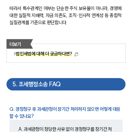
따라서 특수관계인 여부는 단순한 주식 보유율이 아니라, 경영에 
대한 실질적 지배력, 자금 의존도, 조직·인사적 연계성 등 종합적 
실질관계를 기준으로 판단합니다.
그룹소개
그룹소개
더보기
대륜의 강점
오시는 길
법인세법에 대해 더 궁금하다면?
글로벌 파트너 로펌
고객의 소리
통합검색
AI대륜
5
.
조세행정소송 FAQ
업무사례
주요 업무사례
Q. 경정청구 후 과세관청이 장기간 처리하지 않으면 어떻게 대응
사례분석/최신동향
할 수 있나요?
법률정보
법률지식인
고객후기
A. 과세관청이 정당한 사유 없이 경정청구를 장기간 처