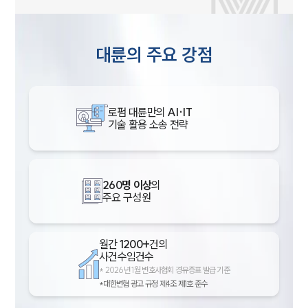
대륜의 주요 강점
로펌 대륜만의
AI·IT
기술 활용 소송 전략
260명 이상
의
주요 구성원
월간
1200+
건의
사건수임건수
*
2026년 1월 변호사협회 경유증표 발급 기준
*대한변협 광고 규정 제4조 제1호 준수