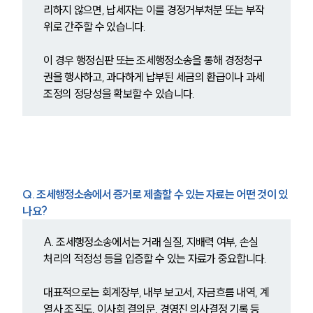
리하지 않으면, 납세자는 이를 경정거부처분 또는 부작
위로 간주할 수 있습니다.
업무분야
이 경우 행정심판 또는 조세행정소송을 통해 경정청구
국제조세·관세그룹 업무
권을 행사하고, 과다하게 납부된 세금의 환급이나 과세 
전체
조정의 정당성을 확보할 수 있습니다.
구성원 소개
조세전문변호사
Q. 조세행정소송에서 증거로 제출할 수 있는 자료는 어떤 것이 있
소식/자료
나요?
언론보도
A. 조세행정소송에서는 거래 실질, 지배력 여부, 손실 
공지사항
처리의 적정성 등을 입증할 수 있는 자료가 중요합니다.
법률 블로그
법률서식
뉴스레터/브로슈어
대표적으로는 회계장부, 내부 보고서, 자금흐름 내역, 계
세미나
열사 조직도, 이사회 결의문, 경영진 의사결정 기록 등