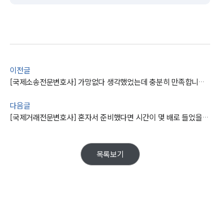
이전글
[국제소송전문변호사] 가망없다 생각했었는데 충분히 만족합니다. 고맙습니다.
다음글
그룹소개
[국제거래전문변호사] 혼자서 준비했다면 시간이 몇 배로 들었을겁니다
그룹소개
대륜의 강점
목록보기
오시는 길
글로벌 파트너 로펌
고객의 소리
통합검색
AI대륜