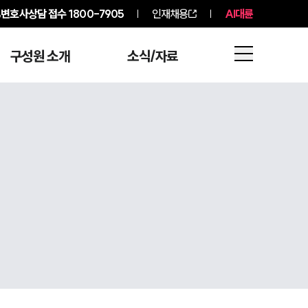
변호사상담 접수
1800-7905
인재채용
AI대륜
구성원 소개
소식/자료