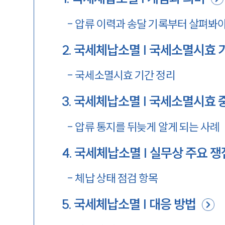
-
압류 이력과 송달 기록부터 살펴봐야
2
.
국세체납소멸 | 국세소멸시효 
-
국세소멸시효 기간 정리
3
.
국세체납소멸 | 국세소멸시효 
-
압류 통지를 뒤늦게 알게 되는 사례
4
.
국세체납소멸 | 실무상 주요 쟁
-
체납 상태 점검 항목
5
.
국세체납소멸 | 대응 방법