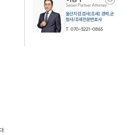
Senior Partner Attorney
AI대륜
울산지검 검사[조세] 경력,군
형사/조세전문변호사
업무사례
T.
070-5221-0865
주요 업무사례
사례분석/최신동향
법률정보
법률지식인
고객후기
업무분야
국제조세·관세그룹 업무
다.