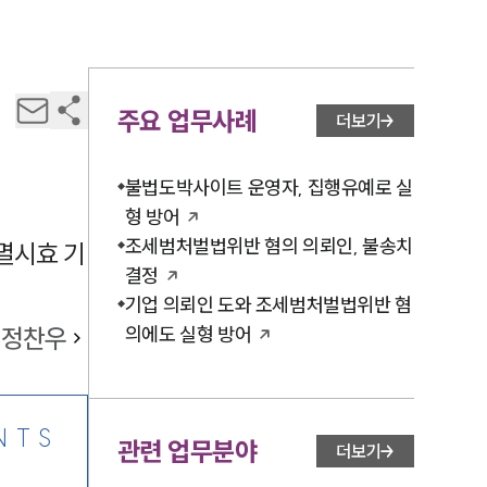
주요 업무사례
더보기
불법도박사이트 운영자, 집행유예로 실
형 방어
조세범처벌법위반 혐의 의뢰인, 불송치
멸시효 기
결정
기업 의뢰인 도와 조세범처벌법위반 혐
정찬우
의에도 실형 방어
NTS
관련 업무분야
더보기