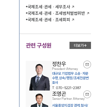
국제조세·관세 · 세무조사
국제조세·관세 · 조세범처벌법위반
국제조세·관세 · 조세회피
관련 구성원
더보기
정찬우
President Attorney
대규모 기업법무 소송·자문
수행,상속/행정/조세전문변
호사
T.
070-5221-2387
조영곤
Senior Partner Attorney
서울중앙지검장 경력,형사/