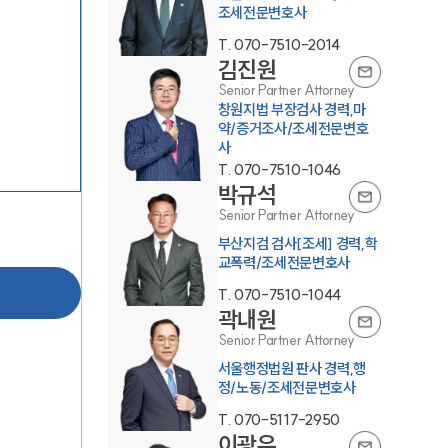
조세전문변호사
T.
070-7510-2014
김진원
Senior Partner Attorney
창원지법 부장검사 경력,마
약/증거조사/조세전문변호
사
T.
070-7510-1046
그룹소개
박규석
Senior Partner Attorney
그룹소개
부산지검 검사[조세] 경력,학
교폭력/조세전문변호사
대륜의 강점
T.
070-7510-1044
곽내원
오시는 길
Senior Partner Attorney
글로벌 파트너 로펌
서울행정법원 판사 경력,행
정/노동/조세전문변호사
고객의 소리
T.
070-5117-2950
이광우
통합검색