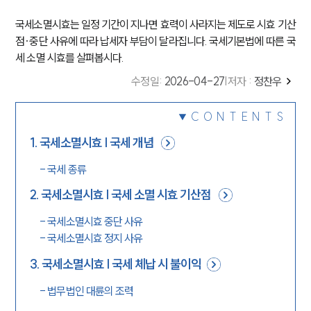
국세소멸시효는 일정 기간이 지나면 효력이 사라지는 제도로 시효 기산
점·중단 사유에 따라 납세자 부담이 달라집니다. 국세기본법에 따른 국
세 소멸 시효를 살펴봅시다.
수정일
:
2026-04-27
|
저자 :
정찬우
CONTENTS
1
.
국세소멸시효 | 국세 개념
-
국세 종류
2
.
국세소멸시효 | 국세 소멸 시효 기산점
-
국세소멸시효 중단 사유
-
국세소멸시효 정지 사유
3
.
국세소멸시효 | 국세 체납 시 불이익
-
법무법인 대륜의 조력