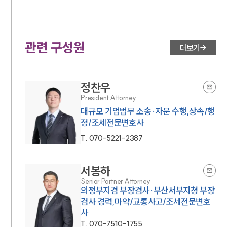
관련 구성원
더보기
정찬우
President Attorney
대규모 기업법무 소송·자문 수행,상속/행
정/조세전문변호사
T.
070-5221-2387
서봉하
Senior Partner Attorney
의정부지검 부장검사·부산서부지청 부장
검사 경력,마약/교통사고/조세전문변호
사
T.
070-7510-1755