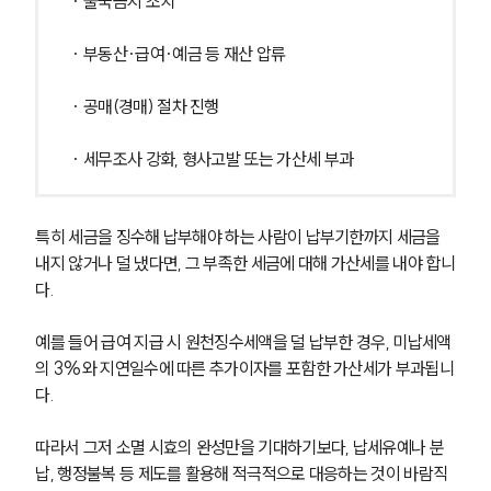
· 출국금지 조치
소식/자료
· 부동산·급여·예금 등 재산 압류
언론보도
· 공매(경매) 절차 진행
공지사항
법률 블로그
· 세무조사 강화, 형사고발 또는 가산세 부과
법률서식
뉴스레터/브로슈어
세미나
특히 세금을 징수해 납부해야 하는 사람이 납부기한까지 세금을 
내지 않거나 덜 냈다면, 그 부족한 세금에 대해 가산세를 내야 합니
대륜법률상담예약
다. 
대륜법률상담예약
예를 들어 급여 지급 시 원천징수세액을 덜 납부한 경우, 미납세액
의 3%와 지연일수에 따른 추가이자를 포함한 가산세가 부과됩니
다.
따라서 그저 소멸 시효의 완성만을 기대하기보다, 납세유예나 분
납, 행정불복 등 제도를 활용해 적극적으로 대응하는 것이 바람직