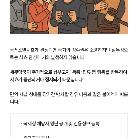
AI대륜
업무사례
주요 업무사례
사례분석/최신동향
법률정보
국세소멸시효가 완성되면 국가의 징수권은 소멸하지만 실무상으
법률지식인
로는 시효 완성이 거의 발생하지 않습니다. 
고객후기
세무당국이 주기적으로 납부고지·독촉·압류 등 행위를 반복하여 
업무분야
시효가 중단되거나 정지되기 때문
입니다.
국제조세·관세그룹 업무
만약 체납 상태를 장기간 방치할 경우 다음과 같은 불이익이 따릅
전체
니다.
구성원 소개
· 국세청 체납자 명단 공개 및 신용정보 등록
조세전문변호사