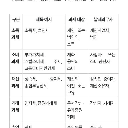
구분
세목 예시
과세 대상
납세의무자
소득
소득세, 법인세
개인 또는 
개인사업자, 
과세
법인의 
법인
소득
소비
부가가치세, 
재화·
사업자 또는 
과세
개별소비세, 주세, 
용역의 
소비 관련자
교통에너지환경세
소비
재산
상속세, 증여세, 
재산의 
상속인, 증여자, 
과세
종합부동산세
이전 또는 
재산소유자
보유
거래
인지세, 증권거래세
문서작성·
작성자, 거래자
과세
유가증권 
거래
수입
관세
수입물품
수입자