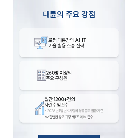
대륜의 주요 강점
로펌 대륜만의
AI·IT
기술 활용 소송 전략
260명 이상
의
주요 구성원
월간
1200+
건의
사건수임건수
*
2026년 1월 변호사협회 경유증표 발급 기준
*대한변협 광고 규정 제4조 제1호 준수