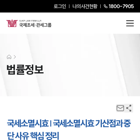
로그인
나의사건현황
1800-7905
법률정보
국세소멸시효 | 국세소멸시효 기산점과 중
단 사유 핵심 정리