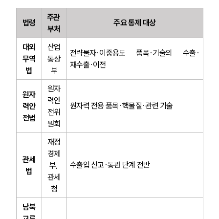
주관 
법령
주요 통제 대상
부처
대외
산업
전략물자·이중용도 품목·기술의 수출·
무역
통상
재수출·이전
법
부
원자
원자
력안
원자력 전용 품목·핵물질·관련 기술
력안
전위
전법
원회
재정
경제
관세
수출입 신고·통관 단계 전반
부, 
법
관세
청
남북
교류