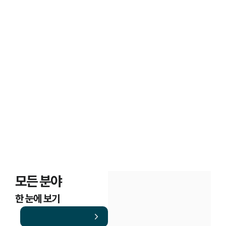
고객후기
조세범처벌법·조세불복

의뢰인 경험담
모든 분야
한 눈에 보기