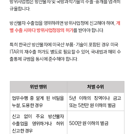
방위사업법은 방산물자 및 국방과학기술의 수출·중개를 엄격히 
규율합니다. 
방산물자 수출업을 영위하려면 방위사업청에 신고해야 하며, 
개
별 수출 시마다 방위사업청장의 허가
를 받아야 합니다. 
특히 한국산 방산물자에 미국산 부품·기술이 포함된 경우 미국 
ITAR의 재수출 허가도 별도로 필요할 수 있어, 국내법과 해외 수
그룹소개
출통제 규범을 동시에 준수해야 합니다.
그룹소개
대륜의 강점
오시는 길
글로벌 파트너 로펌
위반 행위
처벌 수위
고객의 소리
통합검색
업무수행 중 알게 된 비밀을 
5년 이하의 징역이나 금고 
AI대륜
누설, 도용한 경우
또는 5천만 원 이하의 벌금
신고 없이 주요 방산물자 
업무사례
500만 원 이하의 벌금
수출업을 영위하거나 허위 
신고한 경우
주요 업무사례