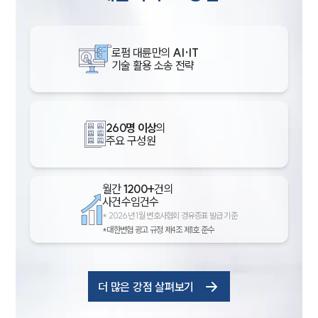
로펌 대륜만의
AI·IT
기술 활용 소송 전략
260명 이상
의
주요 구성원
월간
1200+
건의
사건수임건수
*
2026년 1월 변호사협회 경유증표 발급 기준
*대한변협 광고 규정 제4조 제1호 준수
더 많은 강점 살펴보기