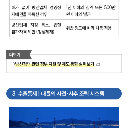
사례분석/최신동향
허가 없이 방산업체 경영상 
1년 이하의 징역 또는 500만 
법률정보
지배권을 취득한 경우
원 이하의 벌금
법률지식인
고객후기
방산업체 지정 취소, 입찰 
위반 정도에 따라 차등 적용
참가자격 제한 (행정제재)
업무분야
국제조세·관세그룹 업무
더보기
전체
방산정책 관련 정부 지원 및 제도 동향 살펴보기
구성원 소개
조세전문변호사
3
.
수출통제 | 대륜의 사전·사후 조력 시스템
소식/자료
언론보도
공지사항