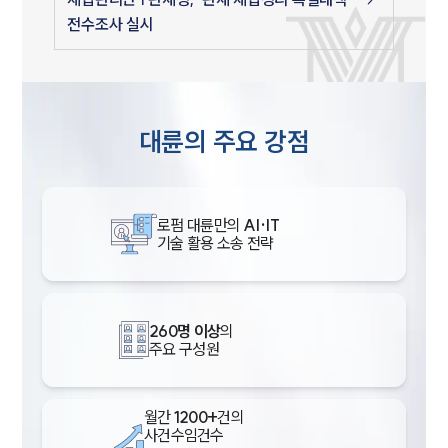
전수조사 실시
대륜의 주요 강점
로펌 대륜만의
AI·IT
기술 활용 소송 전략
260명 이상
의
주요 구성원
월간
1200+
건의
사건수임건수