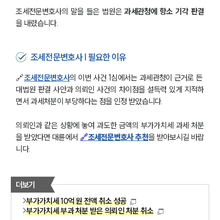
조세전문변호사의 말을 들은 법원은 
과세관청에 항소 기각 판결
을 내렸습니다. 
조세전문변호사 | 필요한 이유
그룹소개
🔗
조세전문변호사
의 이번 사건 1심에서는 과세관청이 근거로 든 
그룹소개
대법원 판결 사안과 의뢰인 사건의 차이점을 설득력 있게 지적하
대륜의 강점
오시는 길
면서 과세처분이 부당하다는 점을 인정 받았습니다.
글로벌 파트너 로펌
고객의 소리
의뢰인과 같은 상황에 놓여 과도한 금액의 부가가치세 과세 처분
통합검색
을 받았다면 대륜에서 
🔗
조세전문변호사 추천
을 받아보시길 바랍
AI대륜
니다.
업무사례
더보기
주요 업무사례
사례분석/최신동향
부가가치세 10억 원 전액 취소 성공
법률정보
부가가치세 부과 처분 받은 의뢰인 처분 취소