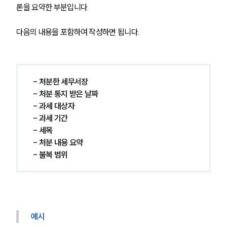
글로벌 파트너 로펌
론을 요약한 부분입니다.
고객의 소리
통합검색
다음의 내용을 포함하여 작성하면 됩니다.
AI대륜
업무사례
- 처분한 세무서장
주요 업무사례
- 처분 통지 받은 날짜
사례분석/최신동향
- 과세 대상자
법률정보
법률지식인
- 과세 기간
고객후기
- 세목
- 처분 내용 요약
- 불복 범위
업무분야
국제조세·관세그룹 업무
전체
예시
구성원 소개