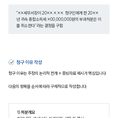
조세전문변호사
"××세무서장이 20××.×.××. 청구인에게 한 20××
년 귀속 종합소득세 ×00,000,000원의 부과처분은 이
를 취소한다“라는 결정을 구함.
소식/자료
언론보도
공지사항
법률 블로그
법률서식
뉴스레터/브로슈어
청구 이유 작성
세미나
청구 이유는 주장의 논리적 전개 + 증빙자료 제시가 핵심입니다. 
대륜법률상담예약
다음의 항목을 순서에 따라 구체적으로 작성합니다.
대륜법률상담예약
1) 처분개요