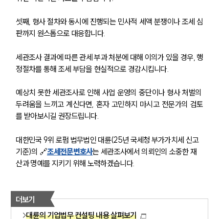
공지사항
법률 블로그
셋째, 형사 절차와 동시에 진행되는 민사적 세액 분쟁이나 조세 심
법률서식
판까지 원스톱으로 대응합니다. 
뉴스레터/브로슈어
세미나
세관조사 결과에 따른 관세 부과 처분에 대해 이의가 있을 경우, 행
정절차를 통해 조세 부담을 현실적으로 경감시킵니다.
대륜법률상담예약
예상치 못한 세관조사로 인해 사업 운영의 중단이나 형사 처벌의 
대륜법률상담예약
두려움을 느끼고 계신다면, 혼자 고민하지 마시고 전문가의 검토
를 받아보시길 권장드립니다.
대한민국 9위 로펌 법무법인 대륜(25년 국세청 부가가치세 신고 
기준)의 🔗
조세전문변호사
는 세관조사에서 의뢰인의 소중한 재
산과 명예를 지키기 위해 노력하겠습니다.
더보기
대륜의 기업법무 컨설팅 내용 살펴보기