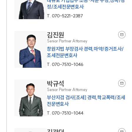
대규모 기업법무 소송·자문 수행,상속/행
정/조세전문변호사
T.
070-5221-2387
김진원
Senior Partner Attorney
창원지법 부장검사 경력,마약/증거조사/
조세전문변호사
T.
070-7510-1046
박규석
Senior Partner Attorney
부산지검 검사[조세] 경력,학교폭력/조세
전문변호사
T.
070-7510-1044