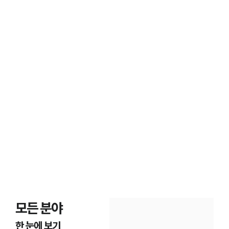
고객후기
조세범처벌법·조세불복

의뢰인 경험담
모든 분야
한 눈에 보기