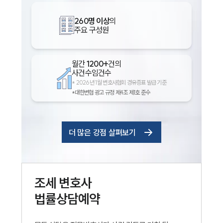
260명 이상
의
주요 구성원
월간
1200+
건의
사건수임건수
*
2026년 1월 변호사협회 경유증표 발급 기준
*대한변협 광고 규정 제4조 제1호 준수
더 많은 강점 살펴보기
조세
변호사
법률상담예약