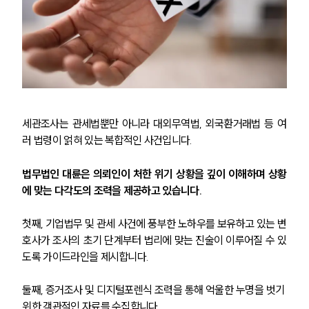
주요 업무사례
사례분석/최신동향
법률정보
법률지식인
고객후기
업무분야
세관조사는 관세법뿐만 아니라 대외무역법, 외국환거래법 등 여
러 법령이 얽혀 있는 복합적인 사건입니다. 
국제조세·관세그룹 업무
전체
법무법인 대륜은 의뢰인이 처한 위기 상황을 깊이 이해하며 상황
에 맞는 다각도의 조력을 제공하고 있습니다.
구성원 소개
첫째, 기업법무 및 관세 사건에 풍부한 노하우를 보유하고 있는 변
조세전문변호사
호사가 조사의 초기 단계부터 법리에 맞는 진술이 이루어질 수 있
도록 가이드라인을 제시합니다.
소식/자료
둘째, 증거조사 및 디지털포렌식 조력을 통해 억울한 누명을 벗기 
언론보도
위한 객관적인 자료를 수집합니다. 