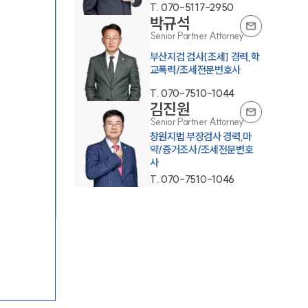
T.
070-5117-2950
박규석
Senior Partner Attorney
부산지검 검사[조세] 경력,학
교폭력/조세전문변호사
T.
070-7510-1044
김진원
Senior Partner Attorney
그룹소개
창원지법 부장검사 경력,마
약/증거조사/조세전문변호
사
그룹소개
T.
070-7510-1046
대륜의 강점
오시는 길
글로벌 파트너 로펌
고객의 소리
통합검색