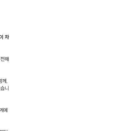
전체
구성원 소개
이 차
조세전문변호사
소식/자료
 전해
언론보도
께, 
공지사항
었습니
법률 블로그
법률서식
계에 
뉴스레터/브로슈어