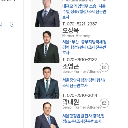
President Attorney
대규모 기업법무 소송·자문
수행,상속/행정/조세전문변
호사
NTS
T.
070-5221-2387
오상욱
Partner Attorney
서울·부산·중부지방국세청
경력,행정/관세/조세전문변
호사
T.
070-7510-2139
조영곤
Senior Partner Attorney
서울중앙지검장 경력,형사/
조세전문변호사
T.
070-7510-2014
곽내원
Senior Partner Attorney
서울행정법원 판사 경력,행
정/노동/조세전문변호사