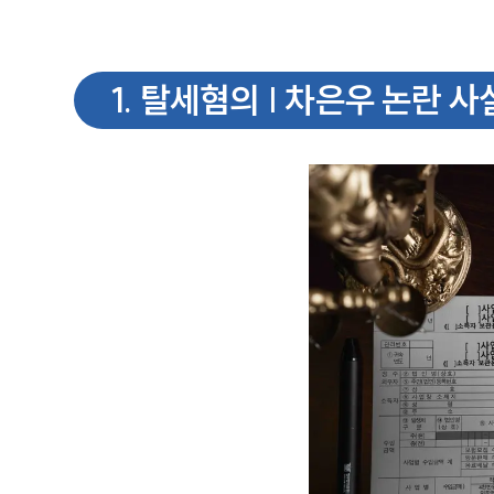
1
.
탈세혐의 | 차은우 논란 사