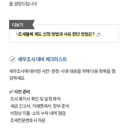
을 권장드립니다.
구성원 소개
조세전문변호사
더보기
조세불복 제도 신청 방법과 사유 판단 방법은?
소식/자료
언론보도
공지사항
세무조사 대비 체크리스트
법률 블로그
법률서식
세무조사에 대비한 사전·현장·사후 대응을 위해 다음 항목을 점
뉴스레터/브로슈어
검하세요.
세미나
✅ 사전 준비
대륜법률상담예약
 조사 통지서 확인 및 일정 파악
 세금 신고서, 거래명세서, 장부 준비
대륜법률상담예약
 비정상 지출·소득 누락 내역 점검
 조세전문변호사 자문