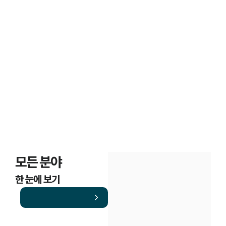
고객후기
조세범처벌법·조세불복

의뢰인 경험담
모든 분야
한 눈에 보기