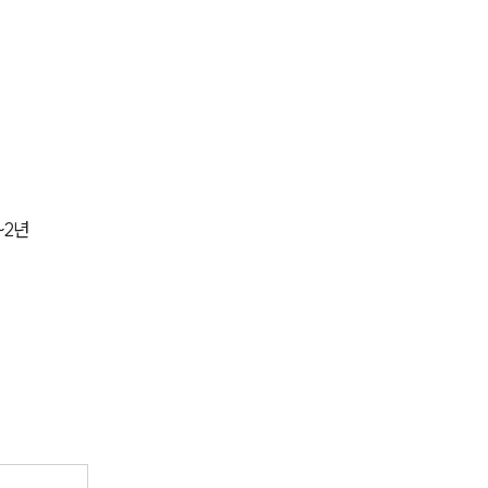
전체
구성원 소개
조세전문변호사
소식/자료
2년 
언론보도
공지사항
법률 블로그
법률서식
뉴스레터/브로슈어