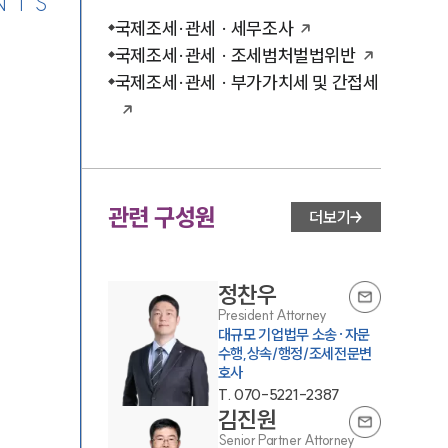
NTS
국제조세·관세 · 세무조사
국제조세·관세 · 조세범처벌법위반
국제조세·관세 · 부가가치세 및 간접세
관련 구성원
더보기
정찬우
President Attorney
대규모 기업법무 소송·자문
수행,상속/행정/조세전문변
호사
T.
070-5221-2387
김진원
Senior Partner Attorney