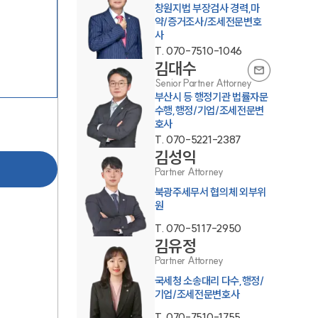
창원지법 부장검사 경력,마
약/증거조사/조세전문변호
사
T.
070-7510-1046
김대수
Senior Partner Attorney
부산시 등 행정기관 법률자문
수행,행정/기업/조세전문변
호사
그룹소개
T.
070-5221-2387
김성익
그룹소개
Partner Attorney
북광주세무서 협의체 외부위
대륜의 강점
원
오시는 길
T.
070-5117-2950
김유정
글로벌 파트너 로펌
Partner Attorney
국세청 소송대리 다수,행정/
고객의 소리
기업/조세전문변호사
통합검색
T.
070-7510-1755