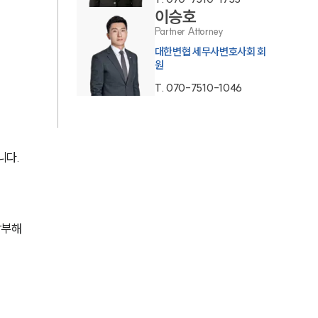
이승호
AI대륜
Partner Attorney
대한변협 세무사변호사회 회
원
업무사례
T.
070-7510-1046
주요 업무사례
사례분석/최신동향
니다.
법률정보
법률지식인
고객후기
납부해
업무분야
국제조세·관세그룹 업무